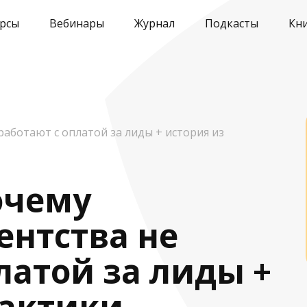
рсы
Вебинары
Журнал
Подкасты
Кн
работают с оплатой за лиды + история из
очему
ентства не
латой за лиды +
рактики