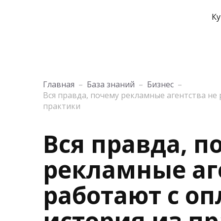
Ку
Главная
–
База знаний
–
Бизнес
–
Вся правда, почему рекламные агентства не 
практики
Вся правда, п
рекламные аг
работают с оп
история из п