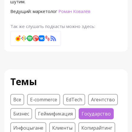
шутим.
Ведущий: маркетолог
Роман Ковалёв
Так же слушать подкасты можно здесь:
Темы
Все
E-commerce
EdTech
Агентство
Бизнес
Геймификация
Государство
Инфоцыгане
Клиенты
Копирайтинг