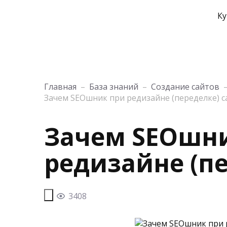
Ку
Главная
–
База знаний
–
Создание сайтов
Зачем SEOшник при редизайне (переделке) с
Зачем SEOшн
редизайне (пе
3408