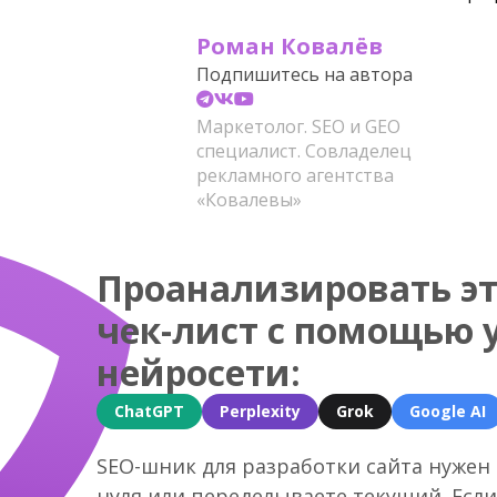
Роман Ковалёв
Подпишитесь на автора
Маркетолог. SEO и GEO
специалист. Совладелец
рекламного агентства
«Ковалевы»
Проанализировать эт
чек-лист с помощью 
нейросети:
ChatGPT
Perplexity
Grok
Google AI
SEO-шник для разработки сайта нужен о
нуля или переделываете текущий. Если 