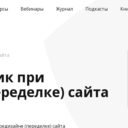
рсы
Вебинары
Журнал
Подкасты
Кн
–
айта
ик при
ределке) сайта