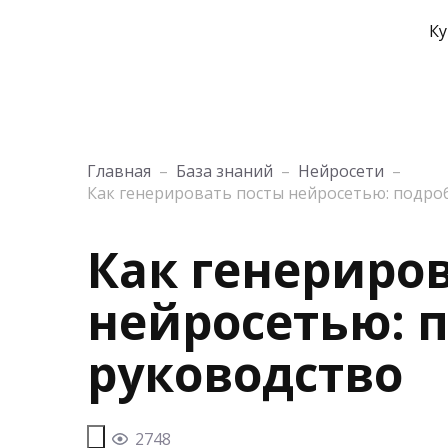
Ку
Главная
–
База знаний
–
Нейросети
–
Как генерировать посты нейросетью: подро
Как генериро
нейросетью: 
руководство
2748