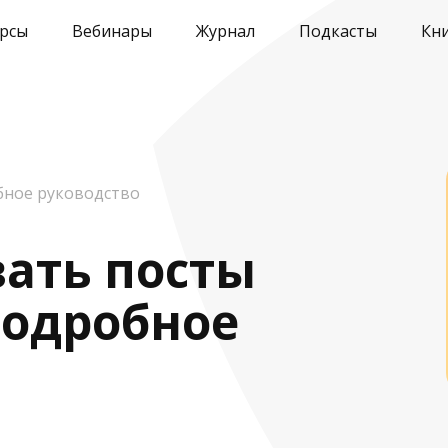
рсы
Вебинары
Журнал
Подкасты
Кн
бное руководство
вать посты
подробное