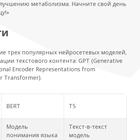
лучшению метаболизма. Начните свой день
у!»
ти
ие трех популярных нейросетевых моделей,
ации текстового контента: GPT (Generative
ional Encoder Representations from
r Transformer).
BERT
T5
Модель
Текст-в-текст
понимания языка
модель