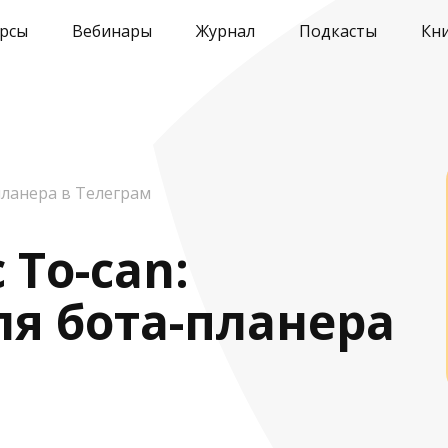
рсы
Вебинары
Журнал
Подкасты
Кн
планера в Телеграм
 To-can:
ля бота-планера