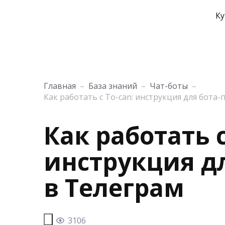
Ку
Главная
–
База знаний
–
Чат-боты
–
Как работать с To-can: инструкция для бота-
Как работать с
инструкция д
в Телеграм
3106