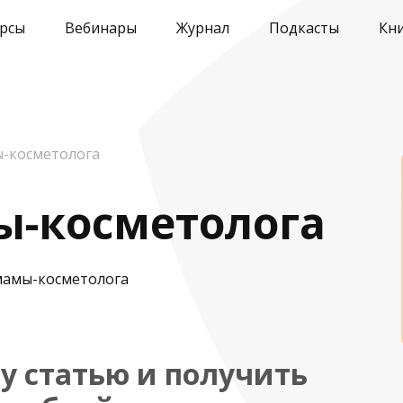
рсы
Вебинары
Журнал
Подкасты
Кн
ы-косметолога
ы-косметолога
у статью и получить