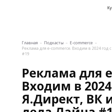
Ку
Главная
–
Подкасты
–
E-commerce
–
Реклама для e-commerce. Входим в 2024 год с 
#19
Реклама для 
Входим в 2024 
Я.Директ, ВК и
деда Лайна #