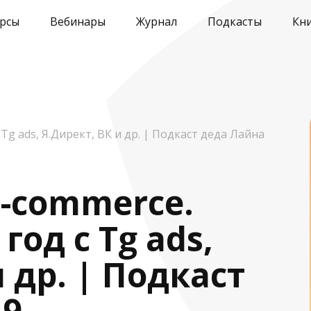
рсы
Вебинары
Журнал
Подкасты
Кн
Tg ads, Я.Директ, ВК и др. | Подкаст деда Лайна
e-commerce.
год с Tg ads,
 др. | Подкаст
19