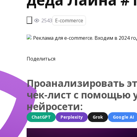
2543
E-commerce
Поделиться
Проанализировать эт
чек-лист с помощью 
нейросети:
ChatGPT
Perplexity
Grok
Google AI