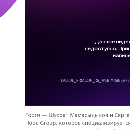
Гости — Шухрат Мамасыдыков и Сергей 
Hope Group, которое специализирует