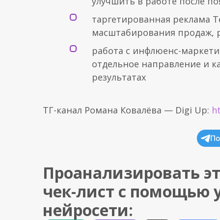
улучшить в работе после п
таргетированная реклама Т
масштабирования продаж, р
работа с инфлюенс-маркетин
отдельное направление и ка
результатах
ТГ-канал Романа Ковалёва — Digi Up:
h
По
Проанализировать эт
чек-лист с помощью 
нейросети: