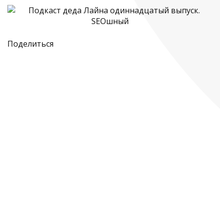
Поделиться
Подкаст деда Лайна
Подкаст деда Лайна одиннадцатый выпуск.
SEOшный.
by